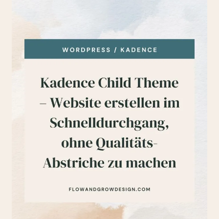
DARUM
IST
WORDPRESS
MEINE
NR.
1
EMPFEHLUNG!