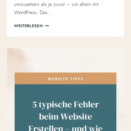
umzusetzen als je zuvor – vor allem mit
WordPress. Das…
WORDPRESS
WEITERLESEN
WEBSITE
KOSTEN:
SO
VIEL
(ODER
WENIG)
KOSTET
EINE
WORDPRESS
WEBSITE
WIRKLICH