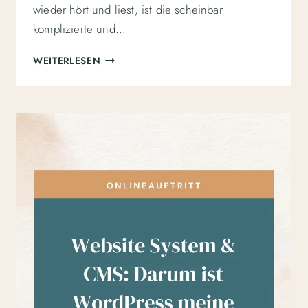
wieder hört und liest, ist die scheinbar
komplizierte und…
DIE
WEITERLESEN
KUNST
DER
WEBSITE
WARTUNG:
SO
BEHÄLTST
DU
DEINE
WORDPRESS-
SEITE
IM
GRIFF