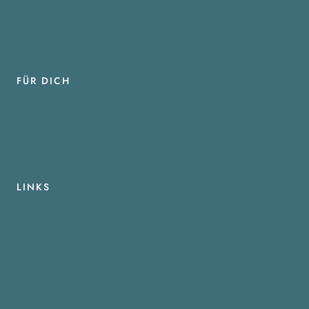
WEBDESIGN FÜR COACHES
WEBSITE EXPRESS
WORDPRESS TEMPLATES
FÜR DICH
WEBSITE STARTERGUIDE
LINKTREE VORLAGE
NEWSLETTER
BLOG
LINKS
KONTAKT
IMPRESSUM
DATENSCHUTZ
AGB
COOKIE-RICHTLINIE