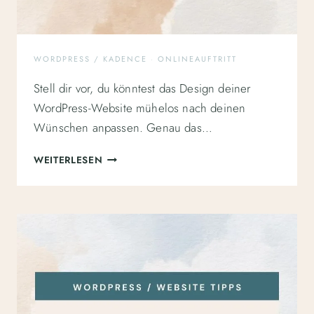
WORDPRESS / KADENCE
·
ONLINEAUFTRITT
Stell dir vor, du könntest das Design deiner
WordPress-Website mühelos nach deinen
Wünschen anpassen. Genau das…
KADENCE
WEITERLESEN
THEME
VERSTEHEN
UND
ANWENDEN:
EIN
LEITFADEN
FÜR
EINSTEIGER