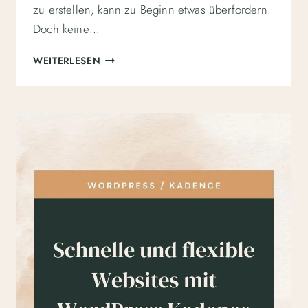
zu erstellen, kann zu Beginn etwas überfordern.
Doch keine…
DIY
WEITERLESEN
WEBSITE:
SO
BAUST
DU
DEINE
ERSTE
WEBSITE
MIT
EINEM
WORDPRESS
TEMPLATE
AUF