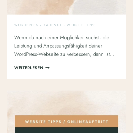
WORDPRESS / KADENCE
·
WEBSITE TIPPS
Wenn du nach einer Möglichkeit suchst, die
Leistung und Anpassungsfähigkeit deiner
WordPress-Webseite zu verbessern, dann ist…
KADENCE
WEITERLESEN
CHILD
THEME
–
WEBSITE
ERSTELLEN
IM
SCHNELLDURCHGANG,
OHNE
QUALITÄTS-
ABSTRICHE