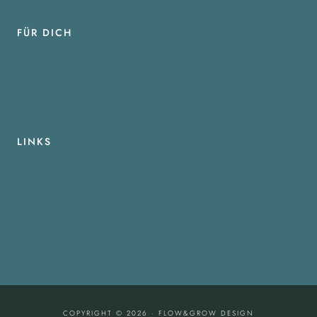
FÜR DICH
WEBSITE STARTERGUIDE
LINKTREE VORLAGE
NEWSLETTER
BLOG
LINKS
KONTAKT
IMPRESSUM
DATENSCHUTZ
AGB
COOKIE-RICHTLINIE
COPYRIGHT © 2026 · FLOW&GROW DESIGN