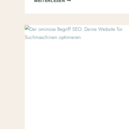
WEITERLESEN
DU
BLOGARTIKEL
SCHREIBST,
DIE
ÜBER
SUCHMASCHINEN
GEFUNDEN
WERDEN