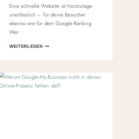
Eine schnelle Website ist heutzutage
unerlässlich – für deine Besucher
ebenso wie für dein Google-Ranking.
Wer…
WEBSITE
WEITERLESEN
LADEZEIT
OPTIMIEREN:
5
EFFEKTIVE
MASSNAHMEN F
ÜR E
INE S
CHNELLE W
EBSITE