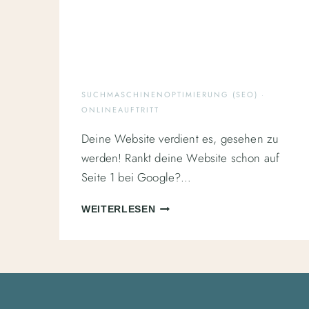
SUCHMASCHINENOPTIMIERUNG (SEO)
·
ONLINEAUFTRITT
Deine Website verdient es, gesehen zu
werden! Rankt deine Website schon auf
Seite 1 bei Google?…
DER
WEITERLESEN
OMINÖSE
BEGRIFF
SEO:
DEINE
WEBSITE
FÜR