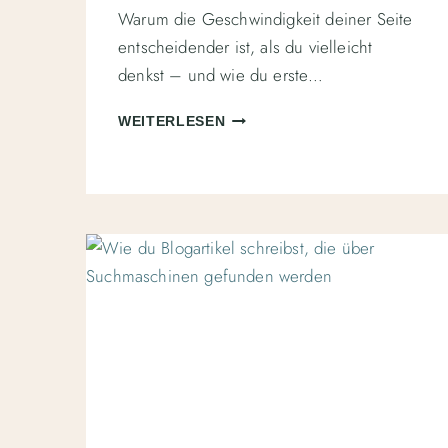
Warum die Geschwindigkeit deiner Seite
entscheidender ist, als du vielleicht
denkst – und wie du erste…
AB
WEITERLESEN
WANN
EINE
WEBSITE
ZU
LANGSAM
IST
–
UND
WORAN
DU
ES
ERKENNST