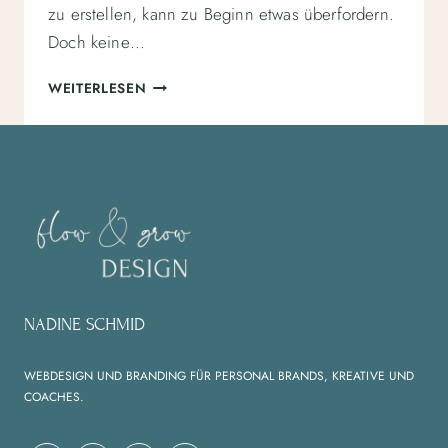
zu erstellen, kann zu Beginn etwas überfordern.
Doch keine…
DIY
WEITERLESEN
WEBSITE:
SO
BAUST
DU
DEINE
ERSTE
WEBSITE
MIT
EINEM
WORDPRESS
NADINE SCHMID
TEMPLATE
AUF
WEBDESIGN UND BRANDING FÜR PERSONAL BRANDS, KREATIVE UND
COACHES.